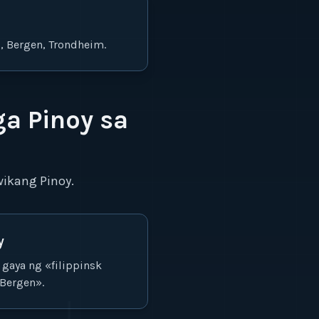
o, Bergen, Trondheim.
a Pinoy sa
ikang Pinoy.
y
 gaya ng «filippinsk
 Bergen».