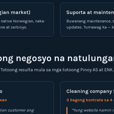
gian market)
Suporta at mainte
 native Norwegian, naka-
Buwanang maintenance, se
e at serbisyo.
updates. Tumawag ka — k
nong negosyo na natulunga
Totoong resulta mula sa mga totoong Pinoy AS at ENK.
o
Cleaning company 
uwan
3 bagong kontrata sa 4
ian customer ang
“
Yung website namin m