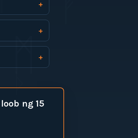
ᚠ
+
+
ᛗ
+
ᚦ
loob ng 15