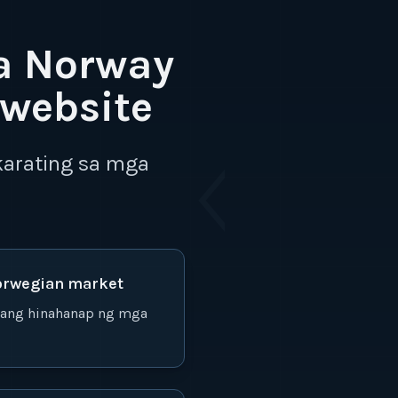
a Norway
website
ᛈ
ᚲ
karating sa mga
orwegian market
 ang hinahanap ng mga