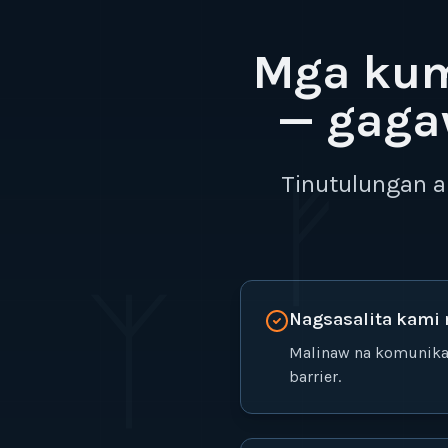
Skip to main content
Mga kum
— gaga
ᚠ
Tinutulungan a
ᛉ
Nagsasalita kami 
Malinaw na komunika
barrier.