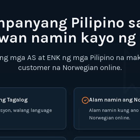
panyang Pilipino s
wan namin kayo ng 
ng mga AS at ENK ng mga Pilipino na ma
customer na Norwegian online.
ng Tagalog
Alam namin ang N
ᛁ
syon, walang language
Alam namin kung ano
Norwegian online.