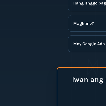
Ilang linggo ba
Magkano?
May Google Ads 
ᛞ
ᚹ
Iwan ang 