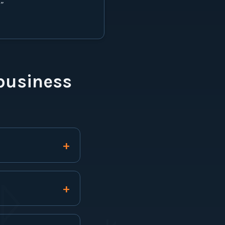
”
business
+
ᚹ
+