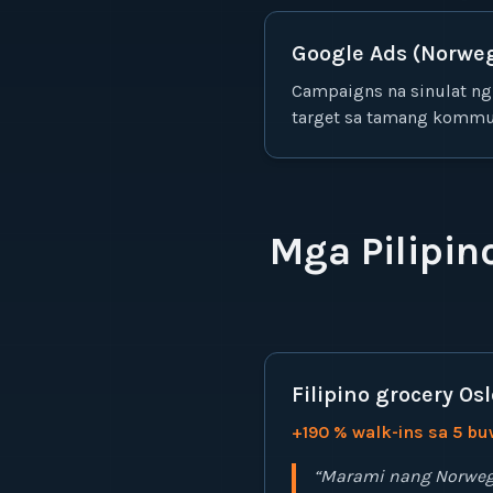
Google Ads (Norwe
Campaigns na sinulat ng
target sa tamang kommun
Mga Pilipi
Filipino grocery Osl
+190 % walk-ins sa 5 b
“
Marami nang Norweg