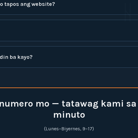
ᚺ
go tapos ang website?
din ba kayo?
numero mo — tatawag kami sa 
minuto
(Lunes–Biyernes, 9–17)