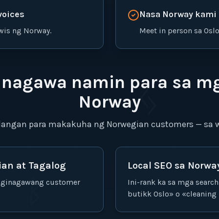
voices
Nasa Norway kami
wis ng Norway.
Meet in person sa Osl
inagawa namin para sa mg
ᛃ
Norway
ilangan para makakuha ng Norwegian customers — sa w
ian at Tagalog
Local SEO sa Norwa
ᛁ
ᛒ
y, ginagawang customer
Ini-rank ka sa mga search
butikk Oslo» o «cleaning