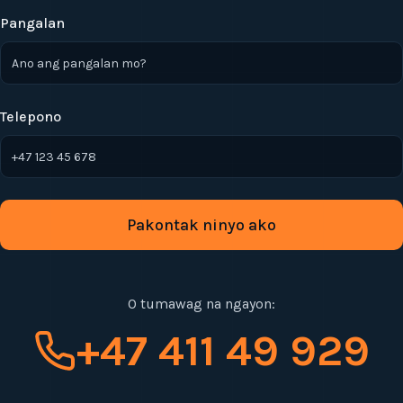
Pangalan
Telepono
Pakontak ninyo ako
O tumawag na ngayon:
+47 411 49 929