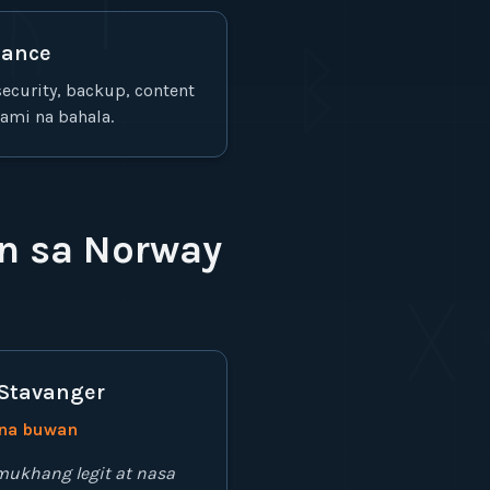
ᛁ
ᚢ
ᛒ
nance
curity, backup, content
ami na bahala.
n sa Norway
ᚷ
Stavanger
 na buwan
ukhang legit at nasa