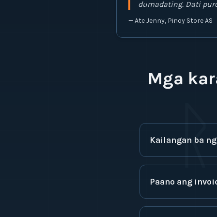
dumadating. Dati puro
—
Ate Jenny, Pinoy Store AS
Mga kar
ᚱ
Kailangan ba ng
Paano ang invoi