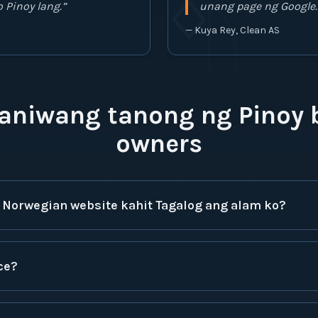
ᛜ
ᚢ
 Pinoy lang.
”
unang page ng Google.
—
Kuya Rey, Clean AS
aniwang tanong ng Pinoy 
owners
 Norwegian website kahit Tagalog ang alam ko?
ce?