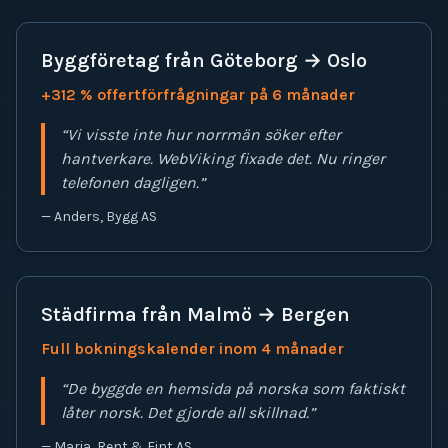
Byggföretag från Göteborg → Oslo
+312 % offertförfrågningar på 6 månader
“
Vi visste inte hur norrmän söker efter
hantverkare. WebViking fixade det. Nu ringer
telefonen dagligen.
”
—
Anders, Bygg AS
Städfirma från Malmö → Bergen
Full bokningskalender inom 4 månader
“
De byggde en hemsida på norska som faktiskt
låter norsk. Det gjorde all skillnad.
”
—
Maria, Rent & Fint AS