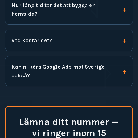
ᛇ
Hur lång tid tar det att bygga en
+
hemsida?
+
Vad kostar det?
Kan ni köra Google Ads mot Sverige
ᚹ
+
också?
Lämna ditt nummer —
vi ringer inom 15